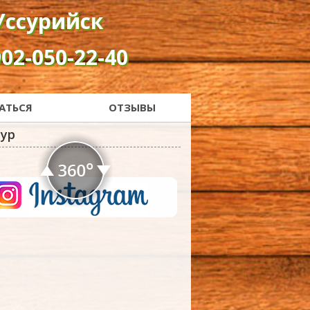
 Уссурийск
902-050-22-40
АТЬСЯ
ОТЗЫВЫ
тур